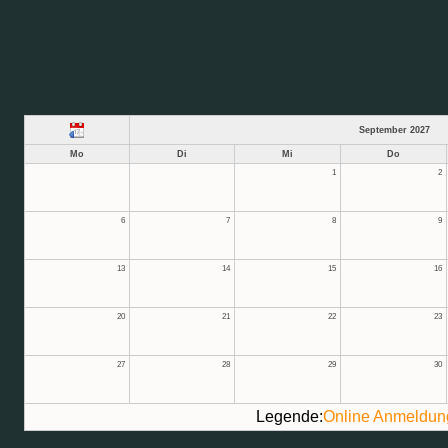
September 2027
Mo
Di
Mi
Do
1
2
6
7
8
9
13
14
15
16
20
21
22
23
27
28
29
30
Legende:
Online Anmeldun