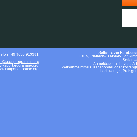
Software zur Bearbeitun
lefon +49 9655 913381
Lauf-, Triathlon-,Biathlon-,Schwim
Serienwe
fo@sportprogramme.org
Anmeldeportal für viele Ar
w.sportprogramme.org
Zeitnahme mittels Transponder oder kostengü
w.laufportal-online.org
Hochwertige, Preisgün