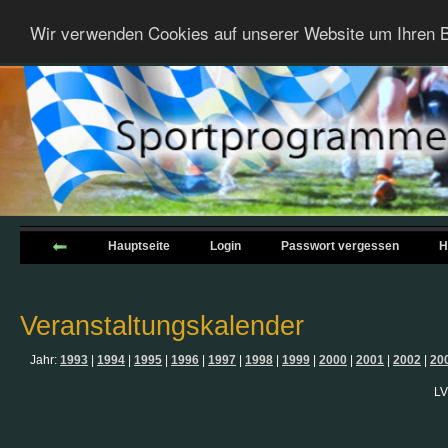
Wir verwenden Cookies auf unserer Website um Ihren B
Hauptseite
Login
Passwort vergessen
H
Veranstaltungskalender
Jahr:
1993
|
1994
|
1995
|
1996
|
1997
|
1998
|
1999
|
2000
|
2001
|
2002
|
20
LV