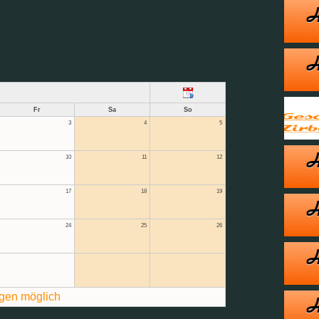
Fr
Sa
So
3
4
5
10
11
12
17
18
19
24
25
26
gen möglich