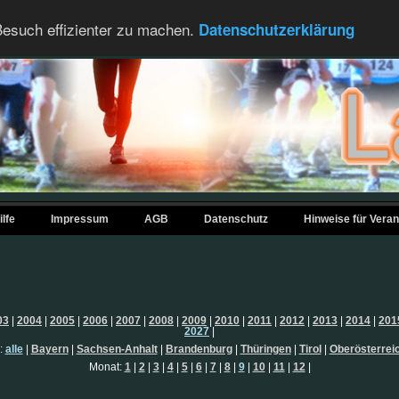
esuch effizienter zu machen.
Datenschutzerklärung
ilfe
Impressum
AGB
Datenschutz
Hinweise für Veran
03
|
2004
|
2005
|
2006
|
2007
|
2008
|
2009
|
2010
|
2011
|
2012
|
2013
|
2014
|
201
2027
|
:
alle
|
Bayern
|
Sachsen-Anhalt
|
Brandenburg
|
Thüringen
|
Tirol
|
Oberösterrei
Monat:
1
|
2
|
3
|
4
|
5
|
6
|
7
|
8
|
9
|
10
|
11
|
12
|