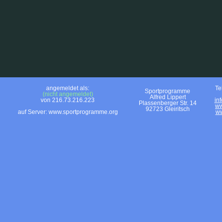
angemeldet als:
Te
Sportprogramme
(nicht angemeldet)
Alfred Lippert
von 216.73.216.223
in
Plassenberger Str. 14
ww
92723 Gleiritsch
auf Server: www.sportprogramme.org
ww