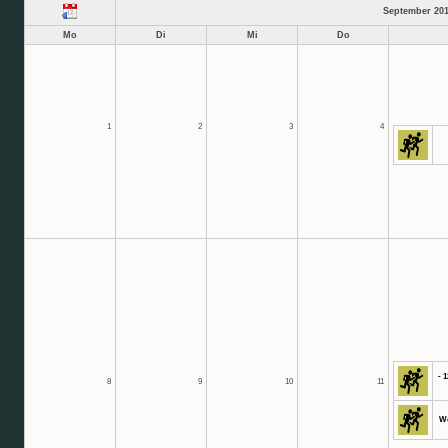
September 20
Mo
Di
Mi
Do
1
2
3
4
- 
8
9
10
11
We