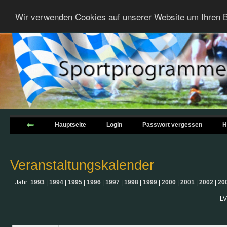
Wir verwenden Cookies auf unserer Website um Ihren B
Hauptseite
Login
Passwort vergessen
H
Veranstaltungskalender
Jahr:
1993
|
1994
|
1995
|
1996
|
1997
|
1998
|
1999
|
2000
|
2001
|
2002
|
20
LV