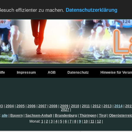
esuch effizienter zu machen.
Datenschutzerklärung
ilfe
Impressum
AGB
Datenschutz
Hinweise für Veran
03
|
2004
|
2005
|
2006
|
2007
|
2008
|
2009
|
2010
|
2011
|
2012
|
2013
|
2014
|
201
2027
|
:
alle
|
Bayern
|
Sachsen-Anhalt
|
Brandenburg
|
Thüringen
|
Tirol
|
Oberösterrei
Monat:
1
|
2
|
3
|
4
|
5
|
6
|
7
|
8
|
9
|
10
|
11
|
12
|