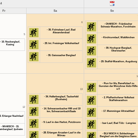
14
Fr
Sa
So
6
- OfrMSCH - Fränkischer
Schweiz-Marathon, Forchheim
- 35. Fichtelsee-Lauf, Bad
Alexandersbad
5
- Kirchturmlauf, Waldkirchen
- 10. Neuberglauf,
- 29. Int. Freisinger Volksfestlauf
Kasing
- 39. Hochgrat-Berglauf,
Oberstaufen
- 35. Gaisssacher Berglauf
- 29. Staffel-Marathon, Augsburg
1
- Run for life, Benefizlauf zu
Gunsten der Münchner Aids-Hilfe
e.V
13
- 34. Hellerberglauf, Tauberfeld
- 2. Pfaffenhofener Volksfest
(Buxheim)
Staffelmarathon
12
- 14. Schwarzenbacher HM und 10
- 17. Memminger Altstadtlauf
km, Schwarzenbach/Saale
12. Erlanger Nachtlauf
- 9. Lauf in den Herbst, Putzbrunn
- Isar-Lauf, Bad Tölz - Lengries
- MfrMSCH - 15.
inberglauf, Ipsheim
- 28. Erlangen Arcaden-Lauf in die
- BLV MSCH 4. Schlechinger
Mönau
Berglauf um die Geiglstoa Gams