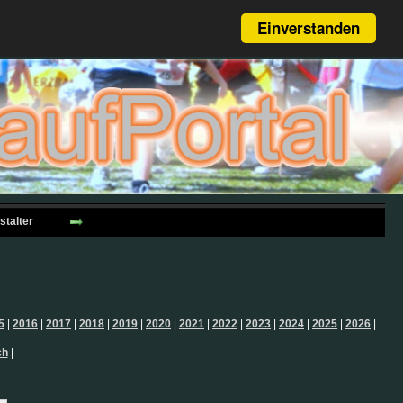
Einverstanden
stalter
5
|
2016
|
2017
|
2018
|
2019
|
2020
|
2021
|
2022
|
2023
|
2024
|
2025
|
2026
|
ch
|