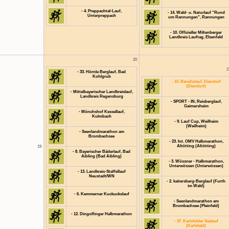
- 4. Preppachtal-Lauf,
- 14. Wald- u. Naturlauf "Rund
Unterpreppach
um Rannungen", Rannungen
- 10. Offizieller Miltenberger
Landkreis Lauftag, Elsenfeld
20
2
- 33. Hörnle Berglauf, Bad
Kohlgrub
- 10. Benefizlauf, Diendorf
(Diendorf)
- Mittelbayerischer Landkreislauf,
Landkreis Regensburg
- SPORT - IN, Reisberglauf,
Gaimersheim
- Mönchshof Kessellauf,
Kulmbach
- 9. Lauf Cup, Weilheim
(Weilheim)
- Seenlandmarathon am
Brombachsee
- 23. Int. OMV Halbmarathon,
Altötting (Altötting)
19
- 8. Bayerischer Bäderlauf, Bad
Aibling (Bad Aibling)
- 3. Wössner - Halbmarathon,
Unterwössen (Unterwössen)
- 13. Landkreis-Staffellauf
Neustadt/WN
- 2. kaitersberg-Berglauf (Furth
im Wald)
- 6. Kemmerner Kuckuckslauf
- Seenlandmarathon am
Brombachsee (Pleinfeld)
- 12. Dingolfinger Halbmarathon
- 37. Karlsfelder Seelauf
(Karlsfeld)