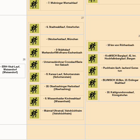
- 7. Wehringer Wertachlauf
27
- 6. Stadtwaldlauf, Osterhofen
2
- Oktoberfestlauf, München
- 10 km von Röthenbach
- 2-Städtelauf
Merkendorf/Wolframs-Eschenbach
- KrsMSCH Berglauf, 41. Int.
Hochfellnberglauf, Bergen
26
- Unterneukirchner Crosslauf/Serie
Inn-Salzach
- ERH-Vital-Lauf,
- Puchheim läuft, laufend Gutes
Weisendorf
tun
(Weisendorf)
- 8. Kerwa-Lauf, Schottenstein
(Schottenstein)
- BLVMSCH 10,0km, 13. Erdinger
Stadtlauf
- 18. Oberhachinger Herbstlauf
(Oberhaching)
- 10. Kahlgrundcrosslauf,
Königshofen
- 9. Wiesentheider Kirchweihlauf
(Wiesentheid)
- Maintal-Ultratrail, Veitshöchheim
(Veitshöchheim)