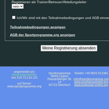
Registrieren als Trainer/Betreuer/Abteilungsleiter
Ich/Wir sind mit den Teilnahmebedingungen und AGB einve
Teilnahmebedingungen anzeigen
AGB der Sportprogramme.org anzeigen
angemeldet als:
Sportprogramme
Telefon +49 9655 913381
(nicht angemeldet)
Alfred Lippert
von 216.73.216.101
Plassenberger Str.
info@sportprogramme.org
14
www.sportprogramme.org
auf Server:
92723 Gleiritsch
www.laufportal-online.org
www.sportprogramme.org