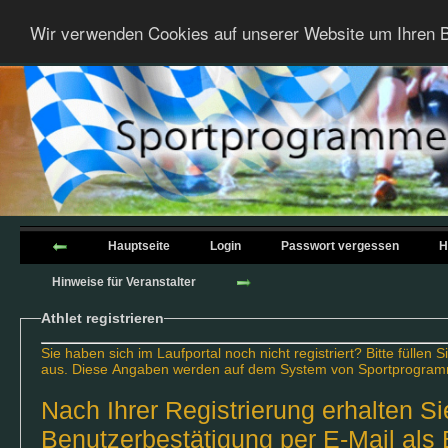
Wir verwenden Cookies auf unserer Website um Ihren B
Hauptseite
Login
Passwort vergessen
H
Hinweise für Veranstalter
Athlet registrieren
Sie haben sich im Laufportal noch nicht registriert? Bitte füllen Sie alle nachfolgenden Felder mit Ihren Angaben
aus. Diese Angaben werden auf dem System von Sportprogram
Nach Ihrer Registrierung erhalten Sie
Benutzerbestätigung per E-Mail als