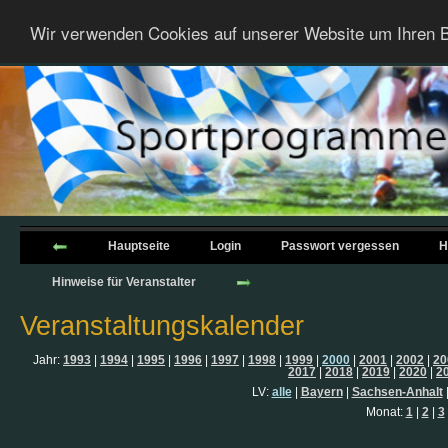
Wir verwenden Cookies auf unserer Website um Ihren B
Hauptseite
Login
Passwort vergessen
H
Hinweise für Veranstalter
Veranstaltungskalender
Jahr:
1993
|
1994
|
1995
|
1996
|
1997
|
1998
|
1999
|
2000
|
2001
|
2002
|
20
2017
|
2018
|
2019
|
2020
|
2
LV:
alle
|
Bayern
|
Sachsen-Anhalt
Monat:
1
|
2
|
3