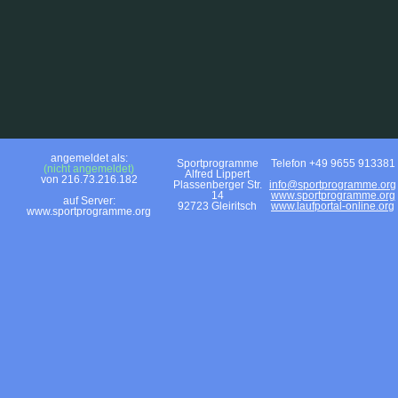
angemeldet als:
Sportprogramme
Telefon +49 9655 913381
(nicht angemeldet)
Alfred Lippert
von 216.73.216.182
Plassenberger Str.
info@sportprogramme.org
14
www.sportprogramme.org
auf Server:
92723 Gleiritsch
www.laufportal-online.org
www.sportprogramme.org