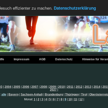
esuch effizienter zu machen.
Datenschutzerklärung
ilfe
Impressum
AGB
Datenschutz
Hinweise für Veran
03
|
2004
|
2005
|
2006
|
2007
|
2008
|
2009
|
2010
|
2011
|
2012
|
2013
|
2014
|
201
2027
|
:
alle
|
Bayern
|
Sachsen-Anhalt
|
Brandenburg
|
Thüringen
|
Tirol
|
Oberösterrei
Monat:
1
|
2
|
3
|
4
|
5
|
6
|
7
|
8
|
9
|
10
|
11
|
12
|