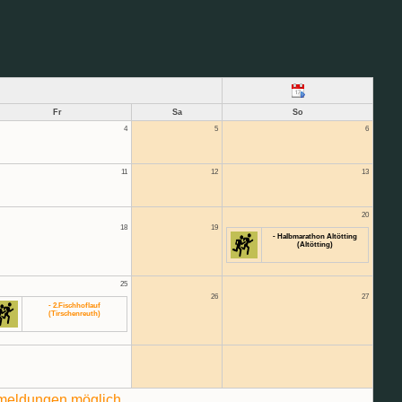
Fr
Sa
So
4
5
6
11
12
13
20
18
19
- Halbmarathon Altötting
(Altötting)
25
26
27
- 2.Fischhoflauf
(Tirschenreuth)
meldungen möglich