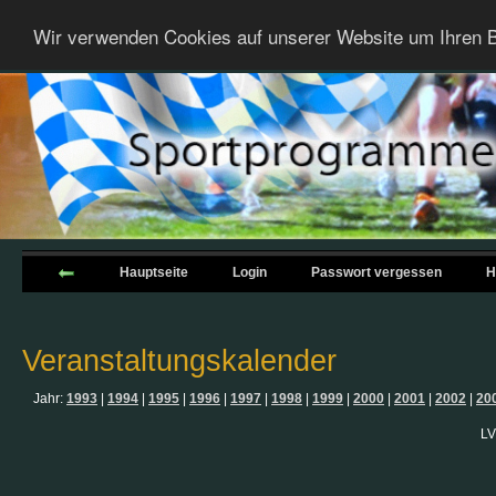
Wir verwenden Cookies auf unserer Website um Ihren B
Hauptseite
Login
Passwort vergessen
H
Veranstaltungskalender
Jahr:
1993
|
1994
|
1995
|
1996
|
1997
|
1998
|
1999
|
2000
|
2001
|
2002
|
20
LV