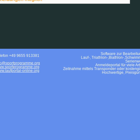
Software zur Bearbeitun
lefon +49 9655 913381
Lauf-, Triathlon-,Biathlon-,Schwim
Serienwe
fo@sportprogramme.org
Anmeldeportal für viele Ar
w.sportprogramme.org
Zeitnahme mittels Transponder oder kostengü
w.laufportal-online.org
Hochwertige, Preisgün