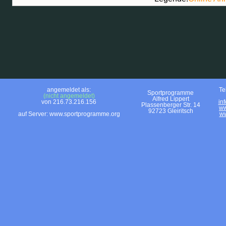
angemeldet als:
Te
Sportprogramme
(nicht angemeldet)
Alfred Lippert
von 216.73.216.156
in
Plassenberger Str. 14
ww
92723 Gleiritsch
auf Server: www.sportprogramme.org
ww