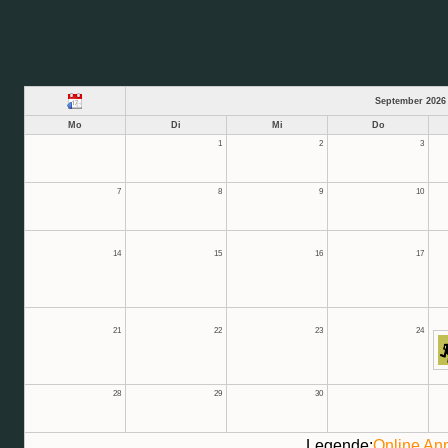
September 2026
Mo
Di
Mi
Do
1
2
3
7
8
9
10
14
15
16
17
21
22
23
24
28
29
30
Legende:
Online An