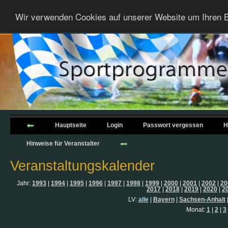
Wir verwenden Cookies auf unserer Website um Ihren B
Hauptseite
Login
Passwort vergessen
H
Hinweise für Veranstalter
Veranstaltungskalender
Jahr:
1993
|
1994
|
1995
|
1996
|
1997
|
1998
|
1999
|
2000
|
2001
|
2002
|
20
2017
|
2018
|
2019
|
2020
|
2
LV:
alle
|
Bayern
|
Sachsen-Anhalt
Monat:
1
|
2
|
3