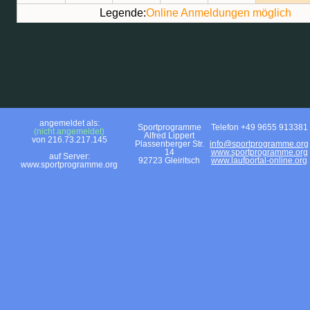
Legende:
Online Anmeldungen möglich
angemeldet als:
Sportprogramme
Telefon +49 9655 913381
(nicht angemeldet)
Alfred Lippert
von 216.73.217.145
Plassenberger Str.
info@sportprogramme.org
14
www.sportprogramme.org
auf Server:
92723 Gleiritsch
www.laufportal-online.org
www.sportprogramme.org