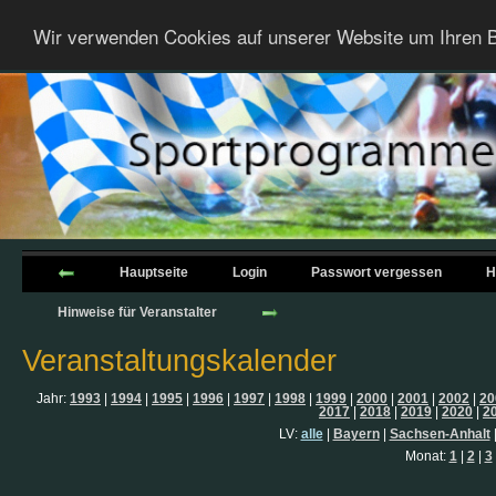
Wir verwenden Cookies auf unserer Website um Ihren B
Hauptseite
Login
Passwort vergessen
H
Hinweise für Veranstalter
Veranstaltungskalender
Jahr:
1993
|
1994
|
1995
|
1996
|
1997
|
1998
|
1999
|
2000
|
2001
|
2002
|
20
2017
|
2018
|
2019
|
2020
|
2
LV:
alle
|
Bayern
|
Sachsen-Anhalt
Monat:
1
|
2
|
3