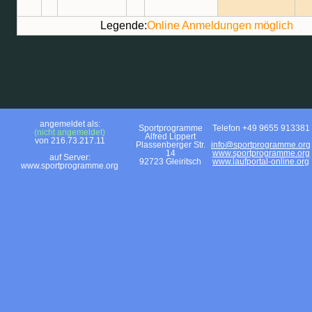
Legende:
Online Anmeldungen möglich
angemeldet als:
Sportprogramme
Telefon +49 9655 913381
(nicht angemeldet)
Alfred Lippert
von 216.73.217.11
Plassenberger Str.
info@sportprogramme.org
14
www.sportprogramme.org
auf Server:
92723 Gleiritsch
www.laufportal-online.org
www.sportprogramme.org