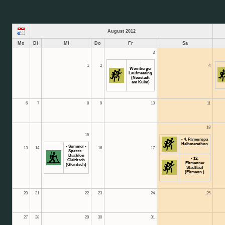
August 2012
Mo
Di
Mi
Do
Fr
Sa
3
-
1
2
4
Wernberger
Laufmeeting
(Neustadt
am Kulm)
6
7
8
9
10
11
18
15
- 4. Paneuropa
Halbmarathon
- Sommer -
13
14
16
17
Spasss -
Biathlon
- 12.
Gleiritsch
Eltmanner
(Gleiritsch)
Stadtlauf
(Eltmann )
20
21
22
23
24
25
27
28
29
30
31