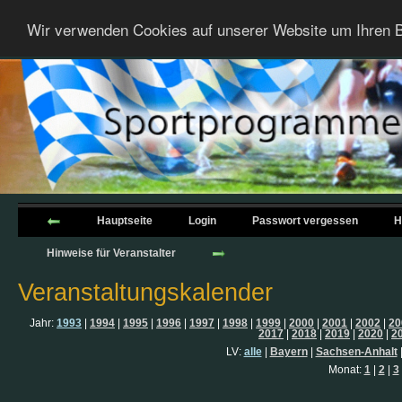
Wir verwenden Cookies auf unserer Website um Ihren B
Hauptseite
Login
Passwort vergessen
H
Hinweise für Veranstalter
Veranstaltungskalender
Jahr:
1993
|
1994
|
1995
|
1996
|
1997
|
1998
|
1999
|
2000
|
2001
|
2002
|
20
2017
|
2018
|
2019
|
2020
|
2
LV:
alle
|
Bayern
|
Sachsen-Anhalt
Monat:
1
|
2
|
3