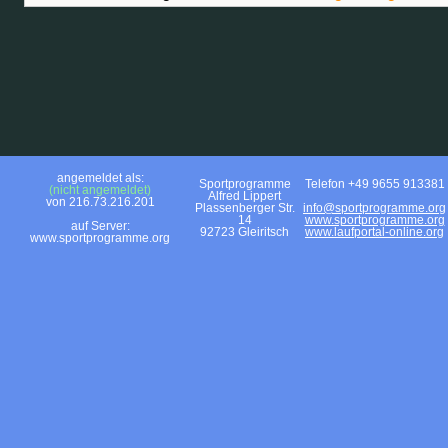
angemeldet als:
Sportprogramme
Telefon +49 9655 913381
(nicht angemeldet)
Alfred Lippert
von 216.73.216.201
Plassenberger Str.
info@sportprogramme.org
14
www.sportprogramme.org
auf Server:
92723 Gleiritsch
www.laufportal-online.org
www.sportprogramme.org