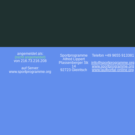
angemeldet als:
Sportprogramme
Telefon +49 9655 913381
(nicht angemeldet)
Alfred Lippert
von 216.73.216.208
Plassenberger Str.
info@sportprogramme.org
14
www.sportprogramme.org
auf Server:
92723 Gleiritsch
www.laufportal-online.org
www.sportprogramme.org