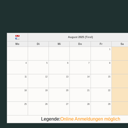
August 2025 (Tirol)
Mo
Di
Mi
Do
Fr
Sa
1
4
5
6
7
8
11
12
13
14
15
18
19
20
21
22
25
26
27
28
29
Legende:
Online Anmeldungen möglich