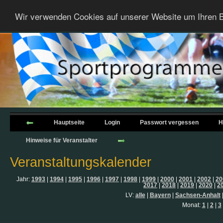
Wir verwenden Cookies auf unserer Website um Ihren B
Hauptseite
Login
Passwort vergessen
H
Hinweise für Veranstalter
Veranstaltungskalender
Jahr:
1993
|
1994
|
1995
|
1996
|
1997
|
1998
|
1999
|
2000
|
2001
|
2002
|
20
2017
|
2018
|
2019
|
2020
|
2
LV:
alle
|
Bayern
|
Sachsen-Anhalt
Monat:
1
|
2
|
3