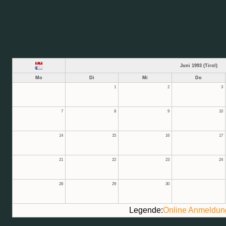
Juni 1993 (Tirol)
Mo
Di
Mi
Do
1
2
3
7
8
9
10
14
15
16
17
21
22
23
24
28
29
30
Legende:
Online Anmeldun