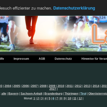
esuch effizienter zu machen.
Datenschutzerklärung
ilfe
Impressum
AGB
Datenschutz
Hinweise für Veran
03
|
2004
|
2005
|
2006
|
2007
|
2008
|
2009
|
2010
|
2011
|
2012
|
2013
|
2014
|
201
2027
|
:
alle
|
Bayern
|
Sachsen-Anhalt
|
Brandenburg
|
Thüringen
|
Tirol
|
Oberösterrei
Monat:
1
|
2
|
3
|
4
|
5
|
6
|
7
|
8
|
9
|
10
|
11
|
12
|