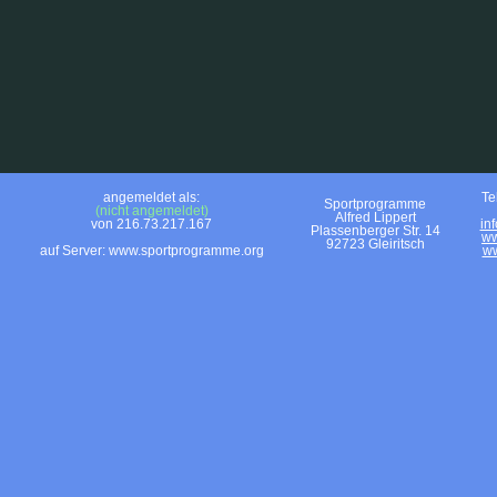
angemeldet als:
Te
Sportprogramme
(nicht angemeldet)
Alfred Lippert
von 216.73.217.167
in
Plassenberger Str. 14
ww
92723 Gleiritsch
auf Server: www.sportprogramme.org
ww