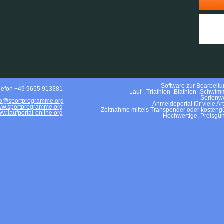
Software zur Bearbeitun
lefon +49 9655 913381
Lauf-, Triathlon-,Biathlon-,Schwim
Serienwe
fo@sportprogramme.org
Anmeldeportal für viele Ar
w.sportprogramme.org
Zeitnahme mittels Transponder oder kostengü
w.laufportal-online.org
Hochwertige, Preisgün