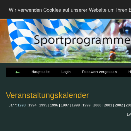
Wir verwenden Cookies auf unserer Website um Ihren B
Hauptseite
Login
Passwort vergessen
H
Veranstaltungskalender
Jahr:
1993
|
1994
|
1995
|
1996
|
1997
|
1998
|
1999
|
2000
|
2001
|
2002
|
20
LV