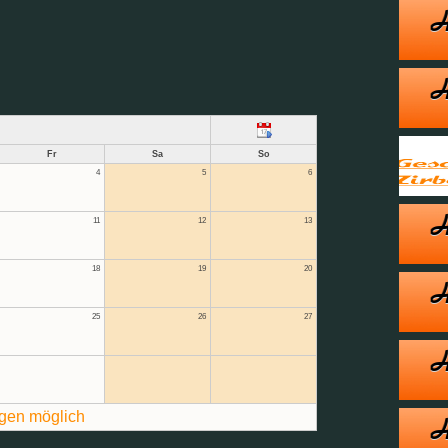
Fr
Sa
So
4
5
6
11
12
13
18
19
20
25
26
27
gen möglich