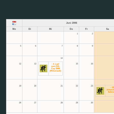
Juni 2006
Mo
Di
Mi
Do
Fr
Sa
1
2
5
6
7
8
9
14
12
13
15
16
- 4. Lauf
zum OVL
Cup 2006
(Mitterteich)
19
20
21
22
23
- 12
Johanni
Schön
26
27
28
29
30