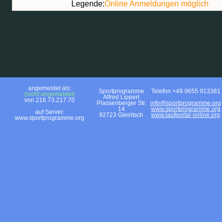
Legende:
Online Anmeldungen möglich
angemeldet als:
Sportprogramme
Telefon +49 9655 913381
(nicht angemeldet)
Alfred Lippert
von 216.73.217.70
Plassenberger Str.
info@sportprogramme.org
14
www.sportprogramme.org
auf Server:
92723 Gleiritsch
www.laufportal-online.org
www.sportprogramme.org