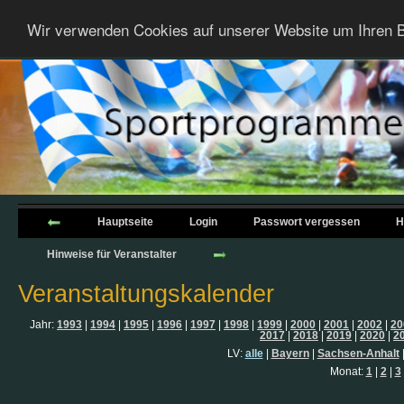
Wir verwenden Cookies auf unserer Website um Ihren B
Hauptseite
Login
Passwort vergessen
H
Hinweise für Veranstalter
Veranstaltungskalender
Jahr:
1993
|
1994
|
1995
|
1996
|
1997
|
1998
|
1999
|
2000
|
2001
|
2002
|
20
2017
|
2018
|
2019
|
2020
|
2
LV:
alle
|
Bayern
|
Sachsen-Anhalt
Monat:
1
|
2
|
3