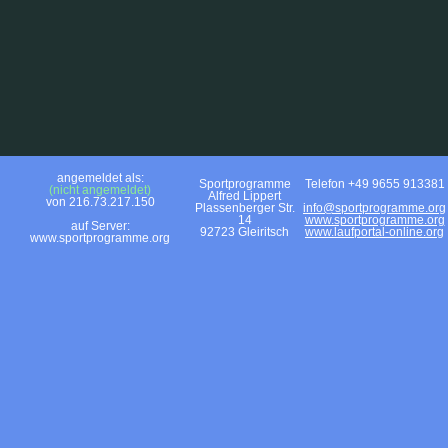
angemeldet als:
Sportprogramme
Telefon +49 9655 913381
(nicht angemeldet)
Alfred Lippert
von 216.73.217.150
Plassenberger Str.
info@sportprogramme.org
14
www.sportprogramme.org
auf Server:
92723 Gleiritsch
www.laufportal-online.org
www.sportprogramme.org