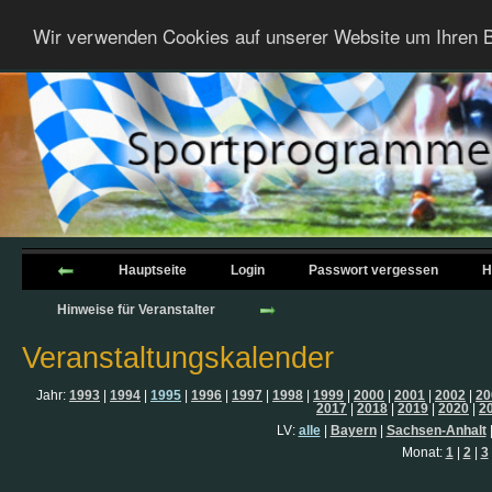
Wir verwenden Cookies auf unserer Website um Ihren B
Hauptseite
Login
Passwort vergessen
H
Hinweise für Veranstalter
Veranstaltungskalender
Jahr:
1993
|
1994
|
1995
|
1996
|
1997
|
1998
|
1999
|
2000
|
2001
|
2002
|
20
2017
|
2018
|
2019
|
2020
|
2
LV:
alle
|
Bayern
|
Sachsen-Anhalt
Monat:
1
|
2
|
3