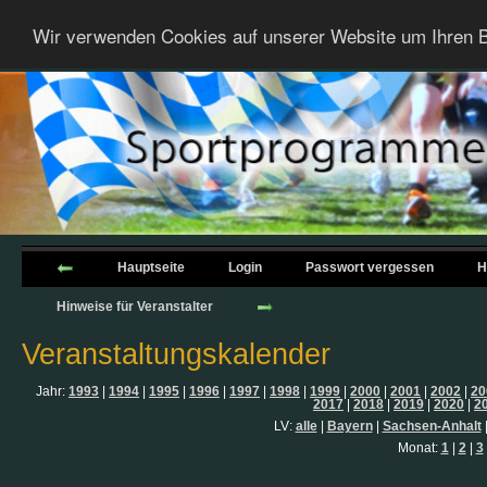
Wir verwenden Cookies auf unserer Website um Ihren B
Hauptseite
Login
Passwort vergessen
H
Hinweise für Veranstalter
Veranstaltungskalender
Jahr:
1993
|
1994
|
1995
|
1996
|
1997
|
1998
|
1999
|
2000
|
2001
|
2002
|
20
2017
|
2018
|
2019
|
2020
|
2
LV:
alle
|
Bayern
|
Sachsen-Anhalt
Monat:
1
|
2
|
3