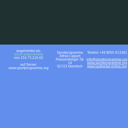
angemeldet als:
Sportprogramme
Telefon +49 9655 913381
(nicht angemeldet)
Alfred Lippert
von 216.73.216.62
Plassenberger Str.
info@sportprogramme.org
14
www.sportprogramme.org
auf Server:
92723 Gleiritsch
www.laufportal-online.org
www.sportprogramme.org