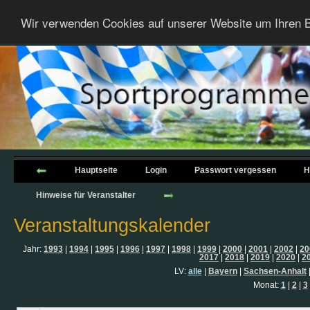
Wir verwenden Cookies auf unserer Website um Ihren B
Hauptseite
Login
Passwort vergessen
H
Hinweise für Veranstalter
Veranstaltungskalender
Jahr:
1993
|
1994
|
1995
|
1996
|
1997
|
1998
|
1999
|
2000
|
2001
|
2002
|
20
2017
|
2018
|
2019
|
2020
|
2
LV:
alle
|
Bayern
|
Sachsen-Anhalt
Monat:
1
|
2
|
3