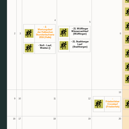
4
5
- 2.
- 21. Wülflinger
Wertungslauf
Wässernachlauf
der Halleschen
2
3
6
(Wülflingen)
Stundenlaufserie
2016 (Halle)
- 21. Stadtberger
Lauf
- Nofi - Lauf,
(Stadtbergen)
Weiden ()
13
9
10
11
12
-
Friedenfelser
Crosslauf
(Friedenfels)
16
17
18
19
20