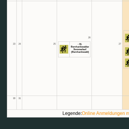
26
23
24
25
27
- 31.
Bernhardswalder
Sommerlauf
(Bernhardswald)
30
31
Legende:
Online Anmeldungen m