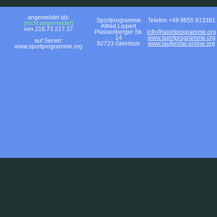
angemeldet als:
Sportprogramme
Telefon +49 9655 913381
(nicht angemeldet)
Alfred Lippert
von 216.73.217.37
Plassenberger Str.
info@sportprogramme.org
14
www.sportprogramme.org
auf Server:
92723 Gleiritsch
www.laufportal-online.org
www.sportprogramme.org