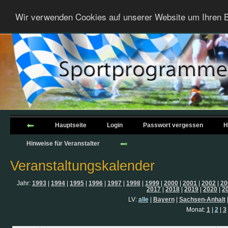
Wir verwenden Cookies auf unserer Website um Ihren B
Hauptseite
Login
Passwort vergessen
H
Hinweise für Veranstalter
Veranstaltungskalender
Jahr:
1993
|
1994
|
1995
|
1996
|
1997
|
1998
|
1999
|
2000
|
2001
|
2002
|
20
2017
|
2018
|
2019
|
2020
|
2
LV:
alle
|
Bayern
|
Sachsen-Anhalt
Monat:
1
|
2
|
3