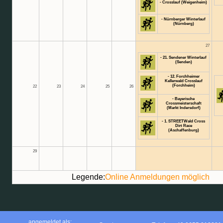
- Crosslauf (Weigenheim)
- Nürnberger Winterlauf
(Nürnberg)
27
- 21. Sendener Winterlauf
(Senden)
- 12. Forchheimer
Kellerwald Crosslauf
(Forchheim)
22
23
24
25
26
- Bayerische
Crossmeisterschaft
(Markt Indersdorf)
- 1. STREETWald Cross
Dirt Race
(Aschaffenburg)
29
Legende:
Online Anmeldungen möglich
angemeldet als: