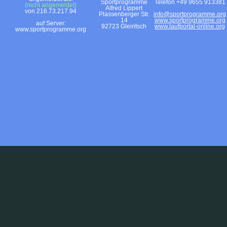
Sportprogramme
Telefon +49 9655 913381
(nicht angemeldet)
Alfred Lippert
von 216.73.217.94
Plassenberger Str.
info@sportprogramme.org
14
www.sportprogramme.org
auf Server:
92723 Gleiritsch
www.laufportal-online.org
www.sportprogramme.org