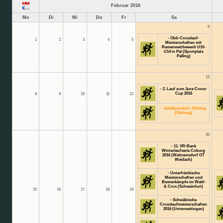
Februar 2016
Mo
Di
Mi
Do
Fr
Sa
6
- Obb-Crosslauf-
1
2
3
4
5
Meisterschaften mit
Ramenwettbewerb U10-
U14 in Pal (Sportplatz
Palling)
13
- 2. Lauf zum Jura-Cross-
Cup 2016
8
9
10
11
12
- Jubiläumslauf, Olching
(Olching)
20
- 11. VR-Bank
Winterlaufserie Coburg
2016 (Weitramsdorf OT
Weidach)
- Unterfränkische
Meisterschaften und
Bestenkämpfe im Wald-
& Cros (Schweinfurt)
15
16
17
18
19
- Schwäbische
Crosslaufmeisterschaften
2016 (Untermeitingen)