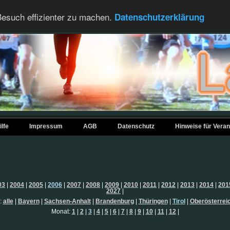
esuch effizienter zu machen.
Datenschutzerklärung
ilfe
Impressum
AGB
Datenschutz
Hinweise für Veran
03
|
2004
|
2005
|
2006
|
2007
|
2008
|
2009
|
2010
|
2011
|
2012
|
2013
|
2014
|
201
2027
|
:
alle
|
Bayern
|
Sachsen-Anhalt
|
Brandenburg
|
Thüringen
|
Tirol
|
Oberösterrei
Monat:
1
|
2
|
3
|
4
|
5
|
6
|
7
|
8
|
9
|
10
|
11
|
12
|