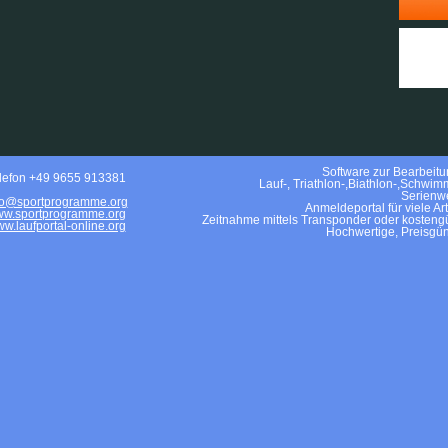
Software zur Bearbeitun
lefon +49 9655 913381
Lauf-, Triathlon-,Biathlon-,Schwim
Serienwe
fo@sportprogramme.org
Anmeldeportal für viele Ar
w.sportprogramme.org
Zeitnahme mittels Transponder oder kostengü
w.laufportal-online.org
Hochwertige, Preisgün