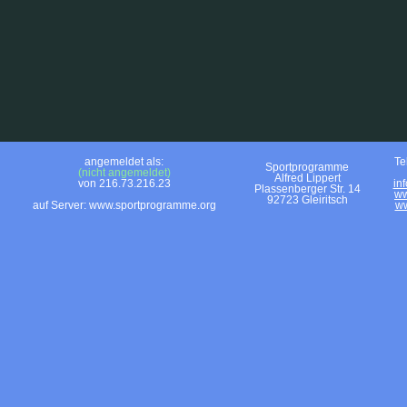
angemeldet als:
Te
Sportprogramme
(nicht angemeldet)
Alfred Lippert
von 216.73.216.23
in
Plassenberger Str. 14
ww
92723 Gleiritsch
auf Server: www.sportprogramme.org
ww