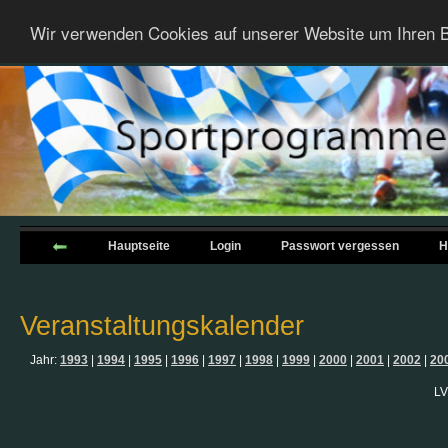
Wir verwenden Cookies auf unserer Website um Ihren B
Hauptseite
Login
Passwort vergessen
H
Veranstaltungskalender
Jahr:
1993
|
1994
|
1995
|
1996
|
1997
|
1998
|
1999
|
2000
|
2001
|
2002
|
20
LV