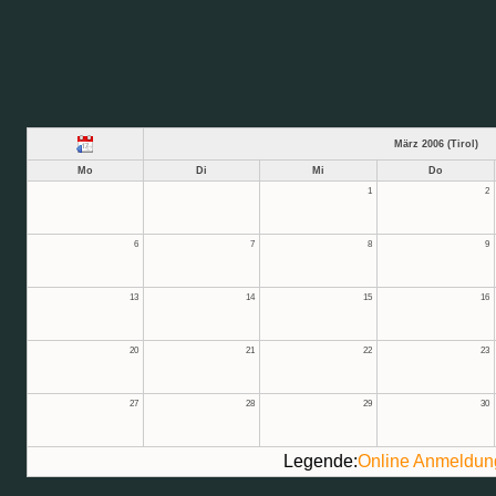
März 2006 (Tirol)
Mo
Di
Mi
Do
1
2
6
7
8
9
13
14
15
16
20
21
22
23
27
28
29
30
Legende:
Online Anmeldun