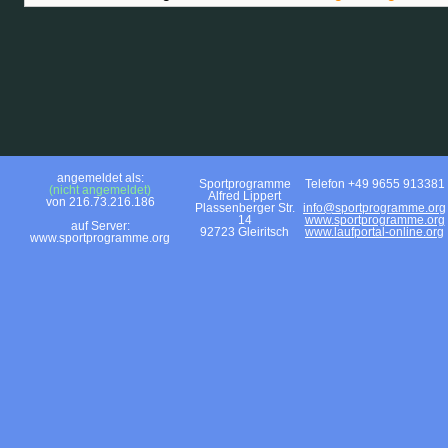
angemeldet als:
Sportprogramme
Telefon +49 9655 913381
(nicht angemeldet)
Alfred Lippert
von 216.73.216.186
Plassenberger Str.
info@sportprogramme.org
14
www.sportprogramme.org
auf Server:
92723 Gleiritsch
www.laufportal-online.org
www.sportprogramme.org