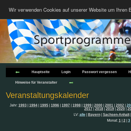
Wir verwenden Cookies auf unserer Website um Ihren B
Hauptseite
Login
Passwort vergessen
H
Hinweise für Veranstalter
Veranstaltungskalender
Jahr:
1993
|
1994
|
1995
|
1996
|
1997
|
1998
|
1999
|
2000
|
2001
|
2002
|
20
2017
|
2018
|
2019
|
2020
|
2
LV:
alle
|
Bayern
|
Sachsen-Anhalt
Monat:
1
|
2
|
3