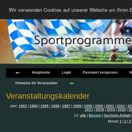
Wir verwenden Cookies auf unserer Website um Ihren B
Hauptseite
Login
Passwort vergessen
H
Hinweise für Veranstalter
Veranstaltungskalender
Jahr:
1993
|
1994
|
1995
|
1996
|
1997
|
1998
|
1999
|
2000
|
2001
|
2002
|
20
2017
|
2018
|
2019
|
2020
|
2
LV:
alle
|
Bayern
|
Sachsen-Anhalt
Monat:
1
|
2
|
3