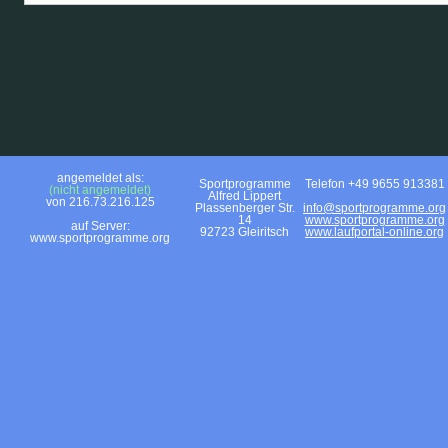
angemeldet als:
Sportprogramme
Telefon +49 9655 913381
(nicht angemeldet)
Alfred Lippert
von 216.73.216.125
Plassenberger Str.
info@sportprogramme.org
14
www.sportprogramme.org
auf Server:
92723 Gleiritsch
www.laufportal-online.org
www.sportprogramme.org