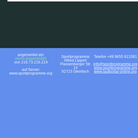
angemeldet als:
Sportprogramme
Telefon +49 9655 913381
(nicht angemeldet)
Alfred Lippert
von 216.73.216.214
Plassenberger Str.
info@sportprogramme.org
14
www.sportprogramme.org
auf Server:
92723 Gleiritsch
www.laufportal-online.org
www.sportprogramme.org