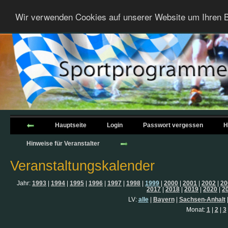
Wir verwenden Cookies auf unserer Website um Ihren B
Hauptseite
Login
Passwort vergessen
H
Hinweise für Veranstalter
Veranstaltungskalender
Jahr:
1993
|
1994
|
1995
|
1996
|
1997
|
1998
|
1999
|
2000
|
2001
|
2002
|
20
2017
|
2018
|
2019
|
2020
|
2
LV:
alle
|
Bayern
|
Sachsen-Anhalt
Monat:
1
|
2
|
3