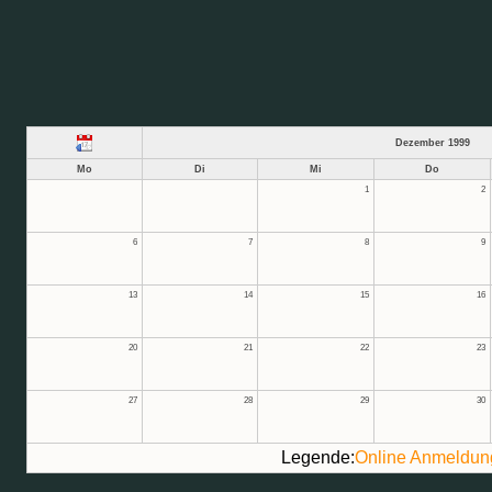
Dezember 1999
Mo
Di
Mi
Do
1
2
6
7
8
9
13
14
15
16
20
21
22
23
27
28
29
30
Legende:
Online Anmeldun