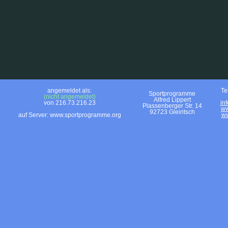
angemeldet als:
Te
Sportprogramme
(nicht angemeldet)
Alfred Lippert
von 216.73.216.23
in
Plassenberger Str. 14
ww
92723 Gleiritsch
auf Server: www.sportprogramme.org
ww