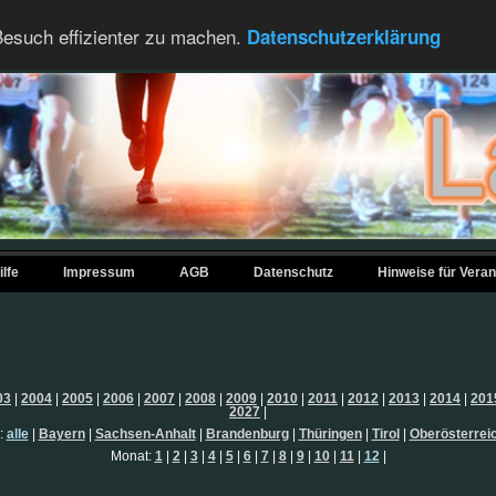
esuch effizienter zu machen.
Datenschutzerklärung
ilfe
Impressum
AGB
Datenschutz
Hinweise für Veran
03
|
2004
|
2005
|
2006
|
2007
|
2008
|
2009
|
2010
|
2011
|
2012
|
2013
|
2014
|
201
2027
|
:
alle
|
Bayern
|
Sachsen-Anhalt
|
Brandenburg
|
Thüringen
|
Tirol
|
Oberösterrei
Monat:
1
|
2
|
3
|
4
|
5
|
6
|
7
|
8
|
9
|
10
|
11
|
12
|