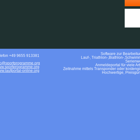
Software zur Bearbeitun
lefon +49 9655 913381
Lauf-, Triathlon-,Biathlon-,Schwim
Serienwe
fo@sportprogramme.org
Anmeldeportal für viele Ar
w.sportprogramme.org
Zeitnahme mittels Transponder oder kostengü
w.laufportal-online.org
Hochwertige, Preisgün