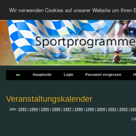
Wir verwenden Cookies auf unserer Website um Ihren B
Hauptseite
Login
Passwort vergessen
H
Veranstaltungskalender
Jahr:
1993
|
1994
|
1995
|
1996
|
1997
|
1998
|
1999
|
2000
|
2001
|
2002
|
20
LV