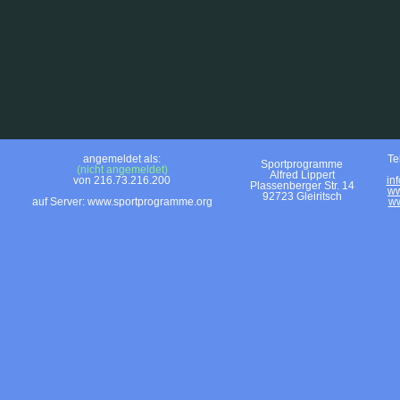
angemeldet als:
Te
Sportprogramme
(nicht angemeldet)
Alfred Lippert
von 216.73.216.200
in
Plassenberger Str. 14
ww
92723 Gleiritsch
auf Server: www.sportprogramme.org
ww