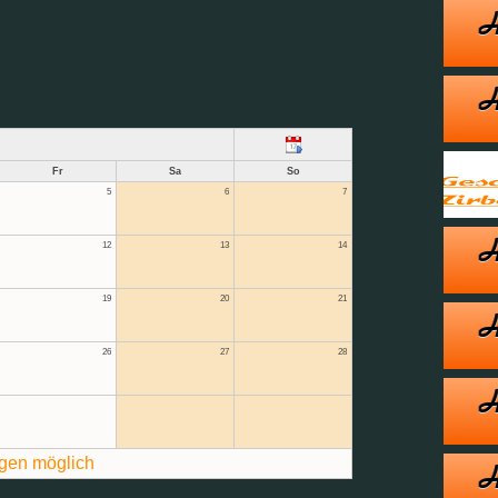
Fr
Sa
So
5
6
7
12
13
14
19
20
21
26
27
28
gen möglich