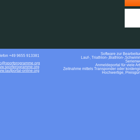
Software zur Bearbeitun
lefon +49 9655 913381
Lauf-, Triathlon-,Biathlon-,Schwim
Serienwe
fo@sportprogramme.org
Anmeldeportal für viele Ar
w.sportprogramme.org
Zeitnahme mittels Transponder oder kostengü
w.laufportal-online.org
Hochwertige, Preisgün