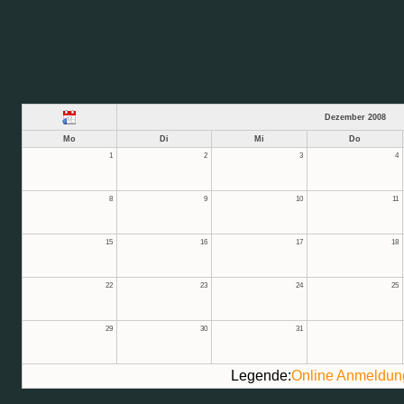
Dezember 2008
Mo
Di
Mi
Do
1
2
3
4
8
9
10
11
15
16
17
18
22
23
24
25
29
30
31
Legende:
Online Anmeldun