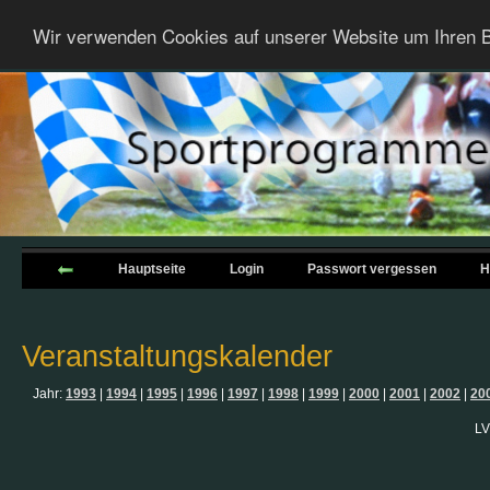
Wir verwenden Cookies auf unserer Website um Ihren B
Hauptseite
Login
Passwort vergessen
H
Veranstaltungskalender
Jahr:
1993
|
1994
|
1995
|
1996
|
1997
|
1998
|
1999
|
2000
|
2001
|
2002
|
20
LV