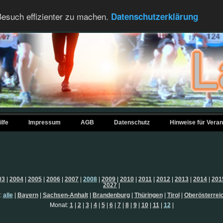
esuch effizienter zu machen.
Datenschutzerklärung
ilfe
Impressum
AGB
Datenschutz
Hinweise für Veran
03
|
2004
|
2005
|
2006
|
2007
|
2008
|
2009
|
2010
|
2011
|
2012
|
2013
|
2014
|
201
2027
|
:
alle
|
Bayern
|
Sachsen-Anhalt
|
Brandenburg
|
Thüringen
|
Tirol
|
Oberösterrei
Monat:
1
|
2
|
3
|
4
|
5
|
6
|
7
|
8
|
9
|
10
|
11
|
12
|