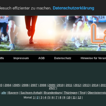
esuch effizienter zu machen.
Datenschutzerklärung
ilfe
Impressum
AGB
Datenschutz
Hinweise für Veran
03
|
2004
|
2005
|
2006
|
2007
|
2008
|
2009
|
2010
|
2011
|
2012
|
2013
|
2014
|
201
2027
|
:
alle
|
Bayern
|
Sachsen-Anhalt
|
Brandenburg
|
Thüringen
|
Tirol
|
Oberösterrei
Monat:
1
|
2
|
3
|
4
|
5
|
6
|
7
|
8
|
9
|
10
|
11
|
12
|