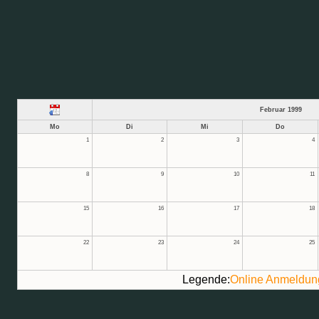
Februar 1999
Mo
Di
Mi
Do
1
2
3
4
8
9
10
11
15
16
17
18
22
23
24
25
Legende:
Online Anmeldun