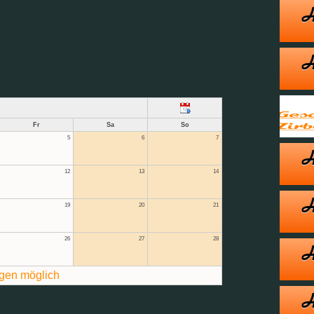
Fr
Sa
So
5
6
7
12
13
14
19
20
21
26
27
28
gen möglich