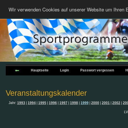
Wir verwenden Cookies auf unserer Website um Ihren B
Hauptseite
Login
Passwort vergessen
H
Veranstaltungskalender
Jahr:
1993
|
1994
|
1995
|
1996
|
1997
|
1998
|
1999
|
2000
|
2001
|
2002
|
20
LV