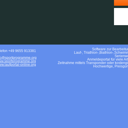
Software zur Bearbeitun
lefon +49 9655 913381
Lauf-, Triathlon-,Biathlon-,Schwim
Serienwe
fo@sportprogramme.org
Anmeldeportal für viele Ar
w.sportprogramme.org
Zeitnahme mittels Transponder oder kostengü
w.laufportal-online.org
Hochwertige, Preisgün