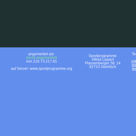
angemeldet als:
Te
Sportprogramme
(nicht angemeldet)
Alfred Lippert
von 216.73.217.81
in
Plassenberger Str. 14
ww
92723 Gleiritsch
auf Server: www.sportprogramme.org
ww