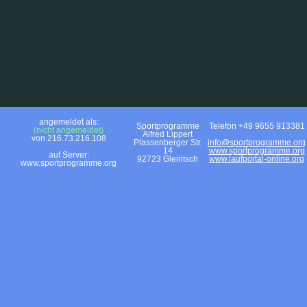
angemeldet als:
Sportprogramme
Telefon +49 9655 913381
(nicht angemeldet)
Alfred Lippert
von 216.73.216.108
Plassenberger Str.
info@sportprogramme.org
14
www.sportprogramme.org
auf Server:
92723 Gleiritsch
www.laufportal-online.org
www.sportprogramme.org