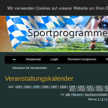
Wir verwenden Cookies auf unserer Website um Ihren B
Hauptseite
Login
Passwort vergessen
H
Hinweise für Veranstalter
Veranstaltungskalender
Jahr:
1993
|
1994
|
1995
|
1996
|
1997
|
1998
|
1999
|
2000
|
2001
|
2002
|
20
2017
|
2018
|
2019
|
2020
|
2
LV:
alle
|
Bayern
|
Sachsen-Anhalt
Monat:
1
|
2
|
3