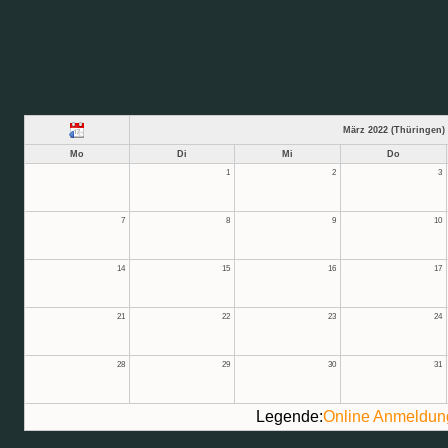
März 2022 (Thüringen)
Mo
Di
Mi
Do
1
2
3
7
8
9
10
14
15
16
17
21
22
23
24
28
29
30
31
Legende:
Online Anmeldun