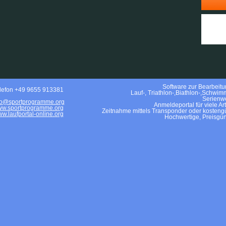
Software zur Bearbeitun
lefon +49 9655 913381
Lauf-, Triathlon-,Biathlon-,Schwim
Serienwe
fo@sportprogramme.org
Anmeldeportal für viele Ar
w.sportprogramme.org
Zeitnahme mittels Transponder oder kostengü
w.laufportal-online.org
Hochwertige, Preisgün