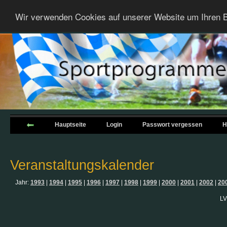
Wir verwenden Cookies auf unserer Website um Ihren B
Hauptseite
Login
Passwort vergessen
H
Veranstaltungskalender
Jahr:
1993
|
1994
|
1995
|
1996
|
1997
|
1998
|
1999
|
2000
|
2001
|
2002
|
20
LV