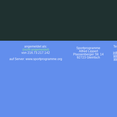
angemeldet als:
Te
Sportprogramme
(nicht angemeldet)
Alfred Lippert
von 216.73.217.142
in
Plassenberger Str. 14
ww
92723 Gleiritsch
auf Server: www.sportprogramme.org
ww