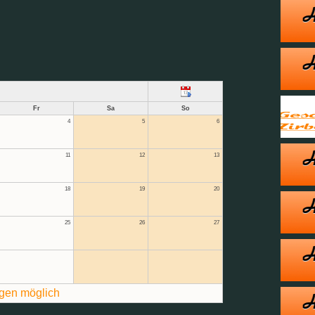
Fr
Sa
So
4
5
6
11
12
13
18
19
20
25
26
27
gen möglich