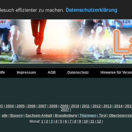
esuch effizienter zu machen.
Datenschutzerklärung
ilfe
Impressum
AGB
Datenschutz
Hinweise für Veran
03
|
2004
|
2005
|
2006
|
2007
|
2008
|
2009
|
2010
|
2011
|
2012
|
2013
|
2014
|
201
2027
|
:
alle
|
Bayern
|
Sachsen-Anhalt
|
Brandenburg
|
Thüringen
|
Tirol
|
Oberösterrei
Monat:
1
|
2
|
3
|
4
|
5
|
6
|
7
|
8
|
9
|
10
|
11
|
12
|