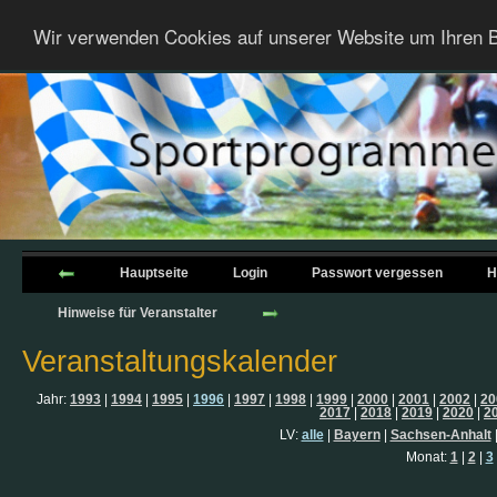
Wir verwenden Cookies auf unserer Website um Ihren B
Hauptseite
Login
Passwort vergessen
H
Hinweise für Veranstalter
Veranstaltungskalender
Jahr:
1993
|
1994
|
1995
|
1996
|
1997
|
1998
|
1999
|
2000
|
2001
|
2002
|
20
2017
|
2018
|
2019
|
2020
|
2
LV:
alle
|
Bayern
|
Sachsen-Anhalt
Monat:
1
|
2
|
3