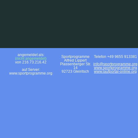
angemeldet als:
Sportprogramme
Telefon +49 9655 913381
(nicht angemeldet)
Alfred Lippert
von 216.73.216.42
Plassenberger Str.
info@sportprogramme.org
14
www.sportprogramme.org
auf Server:
92723 Gleiritsch
www.laufportal-online.org
www.sportprogramme.org