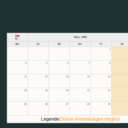
März 1996
Mo
Di
Mi
Do
Fr
Sa
1
4
5
6
7
8
11
12
13
14
15
18
19
20
21
22
25
26
27
28
29
Legende:
Online Anmeldungen möglich