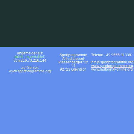
angemeldet als:
Sportprogramme
Telefon +49 9655 913381
(nicht angemeldet)
Alfred Lippert
von 216.73.216.144
Plassenberger Str.
info@sportprogramme.org
14
www.sportprogramme.org
auf Server:
92723 Gleiritsch
www.laufportal-online.org
www.sportprogramme.org