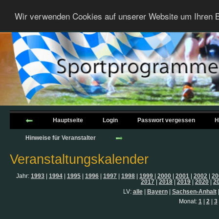
Wir verwenden Cookies auf unserer Website um Ihren B
Hauptseite
Login
Passwort vergessen
H
Hinweise für Veranstalter
Veranstaltungskalender
Jahr:
1993
|
1994
|
1995
|
1996
|
1997
|
1998
|
1999
|
2000
|
2001
|
2002
|
20
2017
|
2018
|
2019
|
2020
|
2
LV:
alle
|
Bayern
|
Sachsen-Anhalt
Monat:
1
|
2
|
3