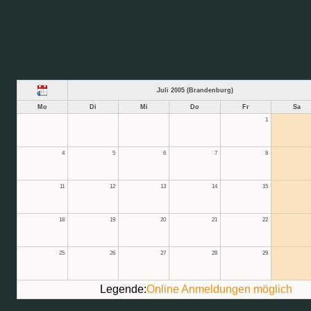
Juli 2005 (Brandenburg)
Mo
Di
Mi
Do
Fr
Sa
1
4
5
6
7
8
11
12
13
14
15
18
19
20
21
22
25
26
27
28
29
Legende:
Online Anmeldungen möglich