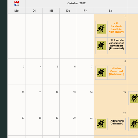
Oktober 2022
Mo
Di
Mi
Do
Fr
Sa
1
- 20.
Landkreis
Lauf Lkr.
NEW (Eslarn)
- 12. Lauf der
Generationen
Rottendorf
(Rottendorf)
8
3
4
5
6
7
- Herbst
Cross Lauf
(Bechtsrieth)
10
11
12
13
14
15
22
17
18
19
20
21
- Altmühltrail
(Dollnstein)