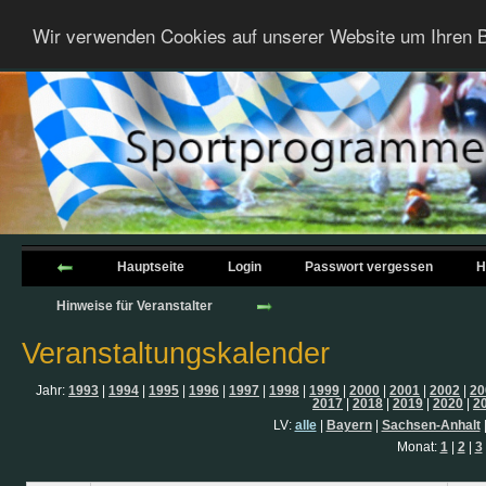
Wir verwenden Cookies auf unserer Website um Ihren B
Hauptseite
Login
Passwort vergessen
H
Hinweise für Veranstalter
Veranstaltungskalender
Jahr:
1993
|
1994
|
1995
|
1996
|
1997
|
1998
|
1999
|
2000
|
2001
|
2002
|
20
2017
|
2018
|
2019
|
2020
|
2
LV:
alle
|
Bayern
|
Sachsen-Anhalt
Monat:
1
|
2
|
3