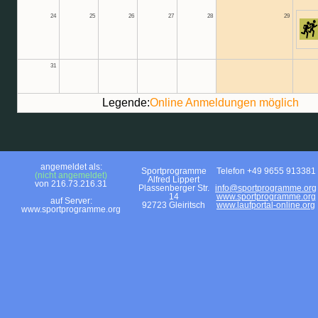
24
25
26
27
28
29
31
Legende:
Online Anmeldungen möglich
angemeldet als:
Sportprogramme
Telefon +49 9655 913381
(nicht angemeldet)
Alfred Lippert
von 216.73.216.31
Plassenberger Str.
info@sportprogramme.org
14
www.sportprogramme.org
auf Server:
92723 Gleiritsch
www.laufportal-online.org
www.sportprogramme.org