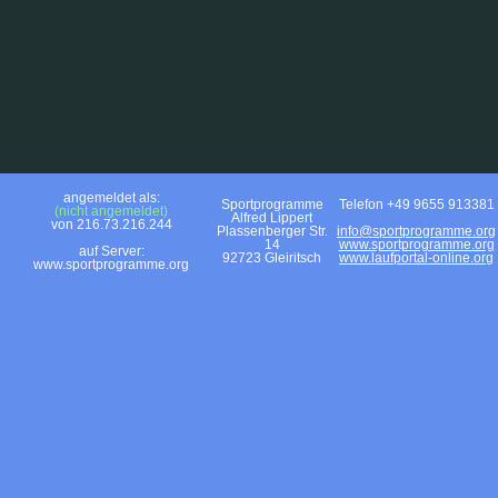
angemeldet als:
Sportprogramme
Telefon +49 9655 913381
(nicht angemeldet)
Alfred Lippert
von 216.73.216.244
Plassenberger Str.
info@sportprogramme.org
14
www.sportprogramme.org
auf Server:
92723 Gleiritsch
www.laufportal-online.org
www.sportprogramme.org