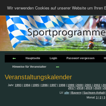
Wir verwenden Cookies auf unserer Website um Ihren B
Hauptseite
Login
Passwort vergessen
H
Hinweise für Veranstalter
Veranstaltungskalender
Jahr:
1993
|
1994
|
1995
|
1996
|
1997
|
1998
|
1999
|
2000
|
2001
|
2002
|
20
2017
|
2018
|
2019
|
2020
|
2
LV:
alle
|
Bayern
|
Sachsen-Anhalt
Monat:
1
|
2
|
3