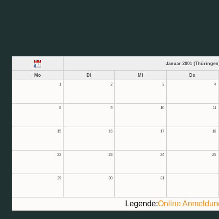
Januar 2001 (Thüringen
Mo
Di
Mi
Do
1
2
3
4
8
9
10
11
15
16
17
18
22
23
24
25
29
30
31
Legende:
Online Anmeldun