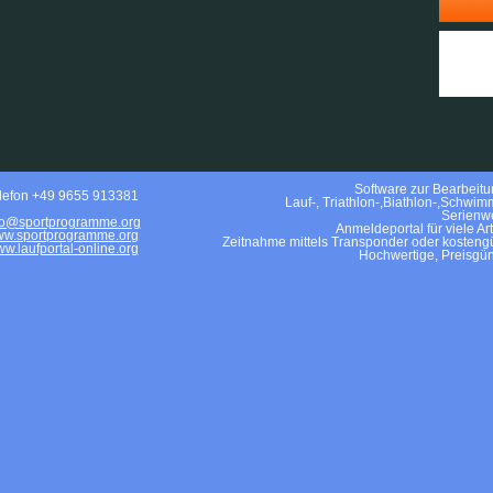
Software zur Bearbeitun
lefon +49 9655 913381
Lauf-, Triathlon-,Biathlon-,Schwim
Serienwe
fo@sportprogramme.org
Anmeldeportal für viele Ar
w.sportprogramme.org
Zeitnahme mittels Transponder oder kostengü
w.laufportal-online.org
Hochwertige, Preisgün