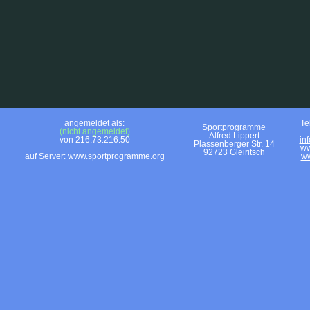
angemeldet als:
Te
Sportprogramme
(nicht angemeldet)
Alfred Lippert
von 216.73.216.50
in
Plassenberger Str. 14
ww
92723 Gleiritsch
auf Server: www.sportprogramme.org
ww