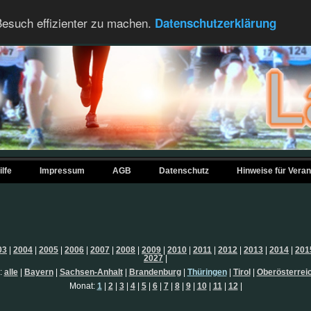
esuch effizienter zu machen.
Datenschutzerklärung
ilfe
Impressum
AGB
Datenschutz
Hinweise für Veran
03
|
2004
|
2005
|
2006
|
2007
|
2008
|
2009
|
2010
|
2011
|
2012
|
2013
|
2014
|
201
2027
|
:
alle
|
Bayern
|
Sachsen-Anhalt
|
Brandenburg
|
Thüringen
|
Tirol
|
Oberösterrei
Monat:
1
|
2
|
3
|
4
|
5
|
6
|
7
|
8
|
9
|
10
|
11
|
12
|