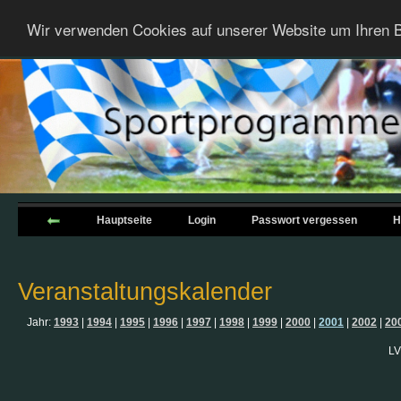
Wir verwenden Cookies auf unserer Website um Ihren B
Hauptseite
Login
Passwort vergessen
H
Veranstaltungskalender
Jahr:
1993
|
1994
|
1995
|
1996
|
1997
|
1998
|
1999
|
2000
|
2001
|
2002
|
20
LV