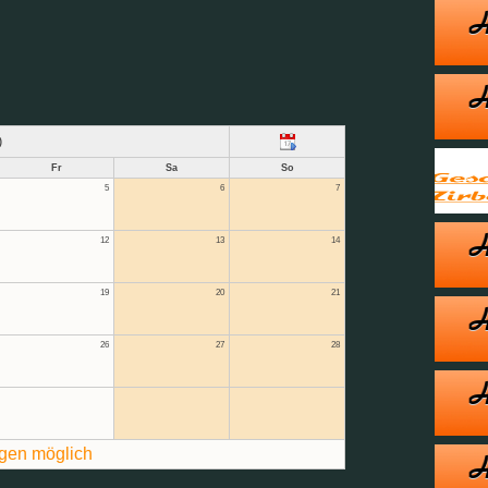
)
Fr
Sa
So
5
6
7
12
13
14
19
20
21
26
27
28
gen möglich