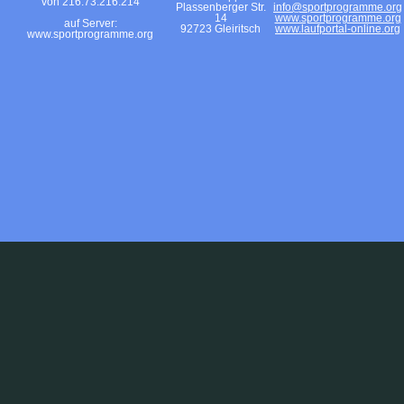
von 216.73.216.214
Plassenberger Str.
info@sportprogramme.org
14
www.sportprogramme.org
auf Server:
92723 Gleiritsch
www.laufportal-online.org
www.sportprogramme.org