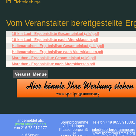
IFL Fichtelgebirge
Vom Veranstalter bereitgestellte Er
10-km Lauf - Ergebnisliste Gesamteinlauf (alle).pdf
10-km Lauf - Ergebnisliste nach Altersklassen.pdf
Halbmarathon - Ergebnisliste Gesamteinlauf (alle).pdf
Halbmarathon - Ergebnisliste nach Altersklassen.pdf
Marathon - Ergebnisliste Gesamteinlauf (alle).pdf
Marathon - Ergebnisliste nach Altersklassen.pdf
Veranst. Menue
angemeldet als:
Sportprogramme
Telefon +49 9655 913381
(nicht angemeldet)
Alfred Lippert
von 216.73.217.177
Plassenberger Str.
info@sportprogramme.org
14
www.sportprogramme.org
auf Server: