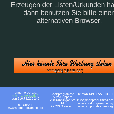
Erzeugen der Listen/Urkunden h
dann benutzen Sie bitte eine
alternativen Browser.
angemeldet als:
Sportprogramme
Telefon +49 9655 913381
(nicht angemeldet)
Alfred Lippert
von 216.73.216.240
Plassenberger Str.
info@sportprogramme.org
14
www.sportprogramme.org
auf Server:
92723 Gleiritsch
www.laufportal-online.org
www.sportprogramme.org