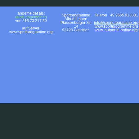
angemeldet als:
Sportprogramme
Telefon +49 9655 913381
(nicht angemeldet)
Alfred Lippert
von 216.73.217.50
Plassenberger Str.
info@sportprogramme.org
14
www.sportprogramme.org
auf Server:
92723 Gleiritsch
www.laufportal-online.org
www.sportprogramme.org