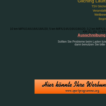
Gilching Läuf
TSV Gilchin
Veranstalt
Wettbewe
Begin
10 km M/F/U14/U16/U18/U20; 5 km M/F/U14/U16/U18/U20; 3,2 km M/F/U14/
KM (11:15); 10 KM
Ausschreibung 
Sollten Sie Probleme beim Laden bz
dann benutzen Sie bitte 