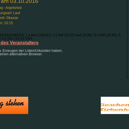
t am 03.10.2016
g - Argelsried
ungsart: Lauf
rb: Strasse
n: 10:15
U16/U18/U20; 1,1 km U10/U12; 1,1 KM (10:15 und 10:30); 3,2 KM (10:45); 5
 (12:00); (10.15 Uhr)
des Veranstalters
w. Erzeugen der Listen/Urkunden haben,
einen alternativen Browser.