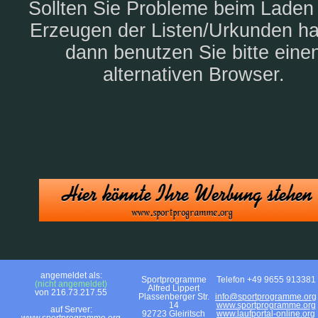
Sollten Sie Probleme beim Laden
Erzeugen der Listen/Urkunden h
dann benutzen Sie bitte eine
alternativen Browser.
angemeldet als:
Sportprogramme
Telefon +49 9655 913381
(nicht angemeldet)
Alfred Lippert
von 216.73.217.55
Plassenberger Str.
info@sportprogramme.org
14
www.sportprogramme.org
auf Server:
92723 Gleiritsch
www.laufportal-online.org