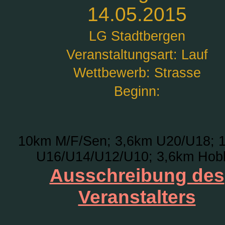
14.05.2015
LG Stadtbergen
Veranstaltungsart: Lauf
Wettbewerb: Strasse
Beginn:
10km M/F/Sen; 3,6km U20/U18; 
U16/U14/U12/U10; 3,6km Hob
Ausschreibung des
Veranstalters